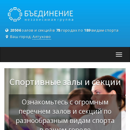
20506
залов и секций в
78
городах по
189
видам спорта
Ваш город:
Алтухово
Toggl
navig
Спортивные залы и секции
Ознакомьтесь с огромным
перечнем залов и секций по
разнообразным видам спорта
в вашем городе